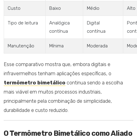
Custo
Baixo
Médio
Alto
Tipo de leitura
Analógica
Digital
Pont
contínua
contínua
cont
Manutenção
Mínima
Moderada
Mod
Esse comparativo mostra que, embora digitais e
infravermelhos tenham aplicações específicas, o
termômetro bimetálico
continua sendo a escolha
mais viável em muitos processos industriais,
principalmente pela combinação de simplicidade,
durabilidade e custo reduzido.
O Termômetro Bimetálico como Aliado