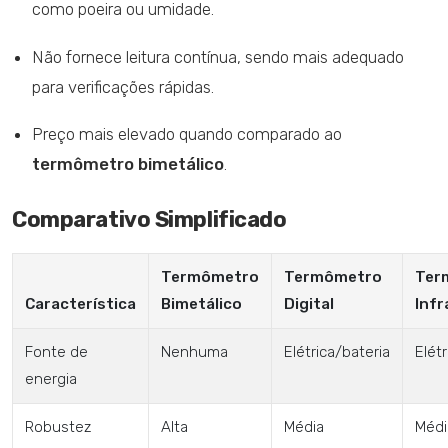
como poeira ou umidade.
Não fornece leitura contínua, sendo mais adequado
para verificações rápidas.
Preço mais elevado quando comparado ao
termômetro bimetálico
.
Comparativo Simplificado
Termômetro
Termômetro
Ter
Característica
Bimetálico
Digital
Inf
Fonte de
Nenhuma
Elétrica/bateria
Elét
energia
Robustez
Alta
Média
Médi