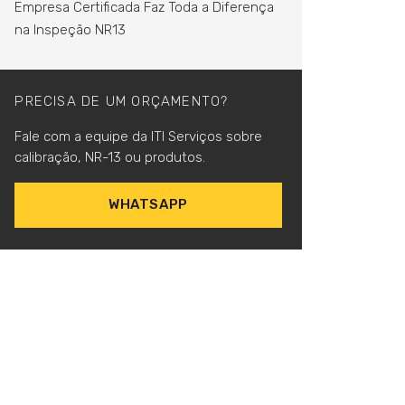
Empresa Certificada Faz Toda a Diferença
na Inspeção NR13
PRECISA DE UM ORÇAMENTO?
Fale com a equipe da ITI Serviços sobre
calibração, NR-13 ou produtos.
WHATSAPP