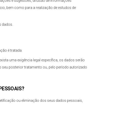
lamações e sugestões, difusão de informações
rcio, bem como para a realização de estudos de
s dados.
ção é tratada.
ista uma exigência legal específica, os dados serão
seu posterior tratamento ou, pelo período autorizado
PESSOAIS?
 retificação ou eliminação dos seus dados pessoais,