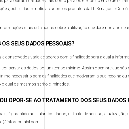
is para outras finalidades, tais como para os efeitos do envio de rec
ões, publicidade e notícias sobre os produtos da ITI Serviços e Comé
informações mais detalhadas sobre a utilização que daremos aos seu
OS SEUS DADOS PESSOAIS?
e conservados varia de acordo com a finalidade para a qual a informa
m a conservar os dados por um tempo mínimo. Assim e sempre que não ex
mo necessário para as finalidades que motivaram a sua recolha ou o 
o o qual os mesmos serão eliminados.
 OU OPOR-SE AO TRATAMENTO DOS SEUS DADOS 
s, é garantido ao titular dos dados, o direito de acesso, atualização,
ato@fatorcontabil.com