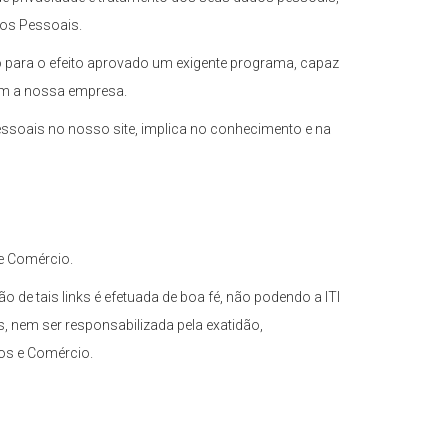
dos Pessoais.
o para o efeito aprovado um exigente programa, capaz
om a nossa empresa.
pessoais no nosso site, implica no conhecimento e na
 e Comércio.
o de tais links é efetuada de boa fé, não podendo a ITI
, nem ser responsabilizada pela exatidão,
ços e Comércio.