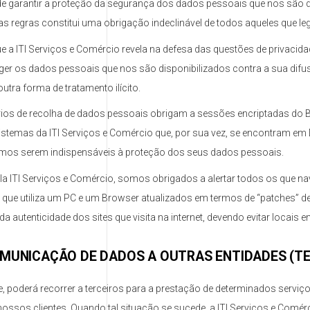
 garantir a proteção da segurança dos dados pessoais que nos são d
tas regras constitui uma obrigação indeclinável de todos aqueles que
a ITI Serviços e Comércio revela na defesa das questões de privacid
eger os dados pessoais que nos são disponibilizados contra a sua difus
ra forma de tratamento ilícito.
ários de recolha de dados pessoais obrigam a sessões encriptadas do 
istemas da ITI Serviços e Comércio que, por sua vez, se encontram e
demos serem indispensáveis à proteção dos seus dados pessoais.
a ITI Serviços e Comércio, somos obrigados a alertar todos os que n
 que utiliza um PC e um Browser atualizados em termos de “patches”
se da autenticidade dos sites que visita na internet, devendo evitar locais
OMUNICAÇÃO DE DADOS A OUTRAS ENTIDADES (T
e, poderá recorrer a terceiros para a prestação de determinados serviço
nossos clientes. Quando tal situação se sucede, a ITI Serviços e Com