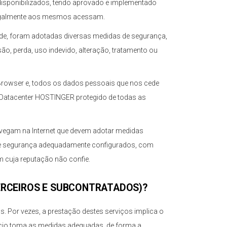
isponibilizados, tendo aprovado e implementado
 legalmente aos mesmos acessam.
ade, foram adotadas diversas medidas de segurança,
ão, perda, uso indevido, alteração, tratamento ou
Browser e, todos os dados pessoais que nos cede
m Datacenter HOSTINGER protegido de todas as
avegam na Internet que devem adotar medidas
 de segurança adequadamente configurados, com
 em cuja reputação não confie.
ERCEIROS E SUBCONTRATADOS)?
s. Por vezes, a prestação destes serviços implica o
ércio toma as medidas adequadas, de forma a