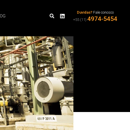
Duvidas?
Fale conosco
LOG
4974-5454
+55 (11)