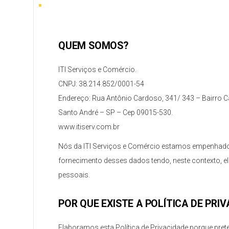
QUEM SOMOS?
ITI Serviços e Comércio.
CNPJ: 38.214.852/0001-54
Endereço: Rua Antônio Cardoso, 341/ 343 – Bairro 
Santo André – SP – Cep 09015-530.
www.itiserv.com.br
Nós da ITI Serviços e Comércio estamos empenhados
fornecimento desses dados tendo, neste contexto, e
pessoais.
POR QUE EXISTE A POLÍTICA DE PRI
Elaboramos esta Política de Privacidade porque pret