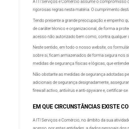
A ITI Serviços e Comércio assume o compromisso de
rigorosas regras nesta matéria. O cumprimento des
Tendo presente a grande preocupação e empenho que 
de caráter técnico e organizacional, de forma a prot
acesso não autorizado bem como, contra qualquer out
Neste sentido, em todo o nosso website, os formul
sobre si, ficam armazenados de forma segura nos s
medidas de segurança físicas e lógicas, que enten
Não obstante as medidas de segurança adotadas pel
adicionais de segurança designadamente, assegurar
firewall activo, antivírus e anti-spyware e, certificar-
EM QUE CIRCUNSTÂNCIAS EXISTE C
A ITI Serviços e Comércio, no âmbito da sua atividad
acesso, por estas entidades, a dados pessoais dos 