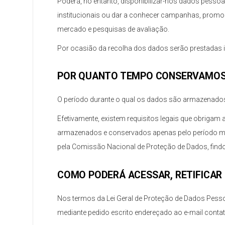
Poderá, no entanto, disponibilizar-nos dados pessoa
institucionais ou dar a conhecer campanhas, promoç
mercado e pesquisas de avaliação.
Por ocasião da recolha dos dados serão prestadas 
POR QUANTO TEMPO CONSERVAMOS 
O período durante o qual os dados são armazenados 
Efetivamente, existem requisitos legais que obriga
armazenados e conservados apenas pelo período míni
pela Comissão Nacional de Proteção de Dados, find
COMO PODERÁ ACESSAR, RETIFICAR
Nos termos da Lei Geral de Proteção de Dados Pessoai
mediante pedido escrito endereçado ao e-mail cont